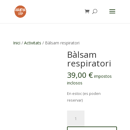
Inici
/
Activitats
/ Bàlsam respiratori
Bàlsam
respiratori
39,00
€
impostos
inclosos
En estoc (es poden
reservar)
quantitat
de
Bàlsam