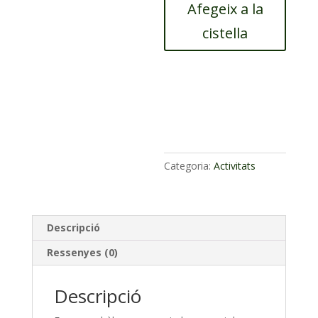
Afegeix a la
respiratori
cistella
Categoria:
Activitats
Descripció
Ressenyes (0)
Descripció